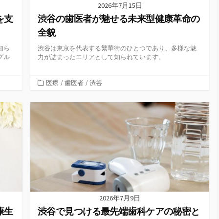
2026年7月15日
を支
渋谷の歯医者が魅せる未来型健康革命の
全貌
知ら
渋谷は東京を代表する繁華街のひとつであり、多様な魅
グル
力が詰まったエリアとして知られています。
カ
医療
/
歯医者
/
渋谷
テ
ゴ
リ
ー
2026年7月9日
康生
渋谷で見つける最先端歯科ケアの秘密と