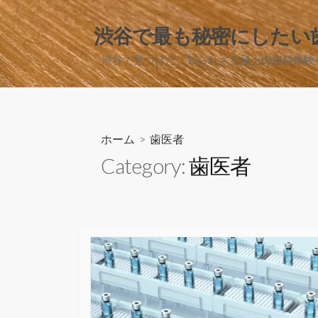
コ
ン
渋谷で最も秘密にしたい
テ
渋谷で見つけた、知られざる極上の歯科体験
ン
ツ
へ
ス
キ
ホーム
> 歯医者
ッ
Category:
歯医者
プ