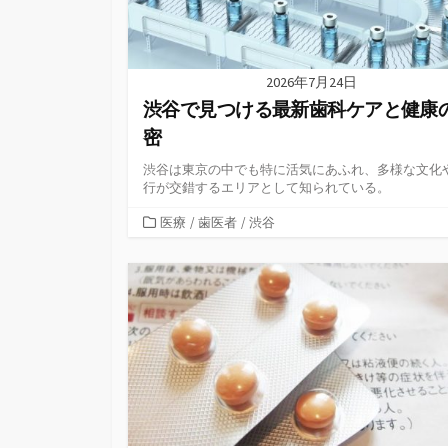
2026年7月24日
渋谷で見つける最新歯科ケアと健康
密
渋谷は東京の中でも特に活気にあふれ、多様な文化
行が交錯するエリアとして知られている。
カ
医療
/
歯医者
/
渋谷
テ
ゴ
リ
ー