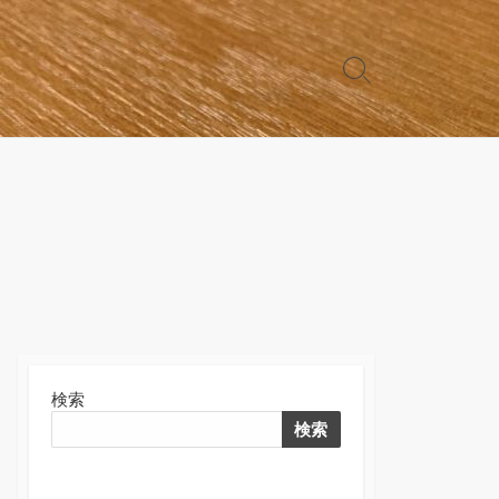
検
索
切
り
替
え
検索
検索