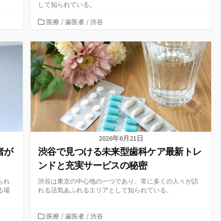
して知られている。
カ
医療
/
歯医者
/
渋谷
テ
ゴ
リ
ー
2026年6月21日
者が
渋谷で見つける未来型歯科ケア最新トレ
ンドと充実サービスの秘密
られ
渋谷は東京の中心地の一つであり、常に多くの人々が訪
る場
れる活気あふれるエリアとして知られている。
カ
医療
/
歯医者
/
渋谷