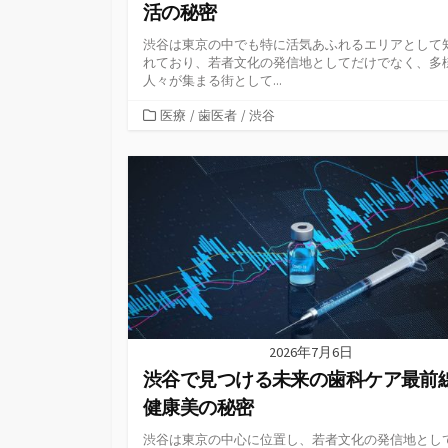
活の秘密
渋谷は東京の中でも特に活気あふれるエリアとして
れており、若者文化の発信地としてだけでなく、多
人々が集まる街として...
カ
医療
/
歯医者
/
渋谷
テ
ゴ
リ
ー
2026年7月6日
渋谷で見つける未来の歯科ケア最前
健康美の秘密
渋谷は東京の中心に位置し、若者文化の発信地とし