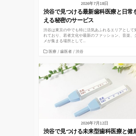
2026年7月18日
渋谷で見つける最新歯科医療と日常
える秘密のサービス
渋谷は東京の中でも特に活気あふれるエリアとして
れており、若者文化や最新のファッション、音楽、
メが集まる場所として...
カ
医療
/
歯医者
/
渋谷
テ
ゴ
リ
ー
2026年7月12日
渋谷で見つける未来型歯科医療と健