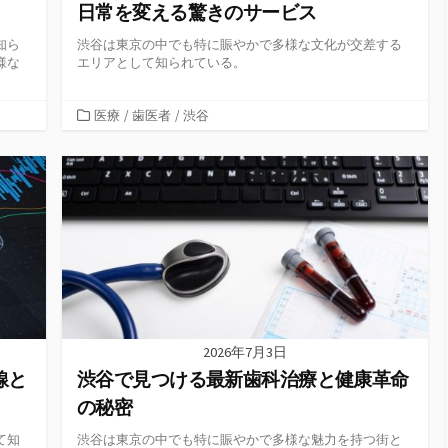
日常を変える驚きのサービス
知ら
渋谷は東京の中でも特に賑やかで多様な文化が交差する
様な
エリアとして知られている。
カ
医療
/
歯医者
/
渋谷
テ
ゴ
リ
ー
2026年7月3日
線と
渋谷で見つける最新歯科治療と健康革命
の秘密
て知
渋谷は東京の中でも特に賑やかで多様な魅力を持つ街と