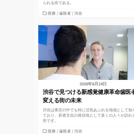
られる街である。
カ
医療
/
歯医者
/
渋谷
テ
ゴ
リ
ー
2026年6月24日
渋谷で見つける新感覚健康革命歯医
変える街の未来
渋谷は東京の中でも特に活気あふれる地域として知
ており、若者文化の発信地として多くの人々が訪れ
所です。
カ
医療
/
歯医者
/
渋谷