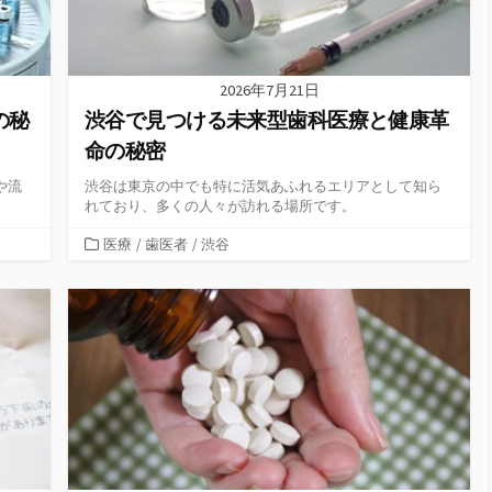
2026年7月21日
の秘
渋谷で見つける未来型歯科医療と健康革
命の秘密
や流
渋谷は東京の中でも特に活気あふれるエリアとして知ら
れており、多くの人々が訪れる場所です。
カ
医療
/
歯医者
/
渋谷
テ
ゴ
リ
ー